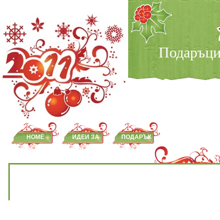
Подаръц
HOME
ИДЕИ ЗА
ПОДАРЪК
ПОДАРЪЦИ
ЗА МЪЖ