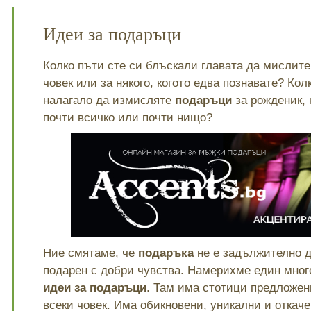
Идеи за подаръци
Колко пъти сте си блъскали главата да мислит
човек или за някого, когото едва познавате? Колк
налагало да измисляте
подаръци
за рожденик, 
почти всичко или почти нищо?
Ние смятаме, че
подаръка
не е задължително да
подарен с добри чувства. Намерихме един мног
идеи за подаръци
. Там има стотици предложени
всеки човек. Има обикновени, уникални и откач